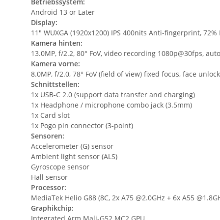
Betriebssystem:
Android 13 or Later
Display:
11" WUXGA (1920x1200) IPS 400nits Anti-fingerprint, 72% N
Kamera hinten:
13.0MP, f/2.2, 80° FoV, video recording 1080p@30fps, auto
Kamera vorne:
8.0MP, f/2.0, 78° FoV (field of view) fixed focus, face unl
Schnittstellen:
1x USB-C 2.0 (support data transfer and charging)
1x Headphone / microphone combo jack (3.5mm)
1x Card slot
1x Pogo pin connector (3-point)
Sensoren:
Accelerometer (G) sensor
Ambient light sensor (ALS)
Gyroscope sensor
Hall sensor
Processor:
MediaTek Helio G88 (8C, 2x A75 @2.0GHz + 6x A55 @1.8G
Graphikchip:
Integrated Arm Mali-G52 MC2 GPU