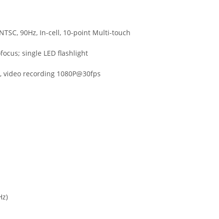
TSC, 90Hz, In-cell, 10-point Multi-touch
focus; single LED flashlight
ock, video recording 1080P@30fps
Hz)