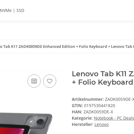
NVMe | SSD
o Tab K11 ZADK0059DE Enhanced Edition + Folio Keyboard + Lenovo Tab
Lenovo Tab K11
+ Folio Keyboard
Artikelnummer:
ZADK0059DE-
GTIN:
0197530441820
HAN:
ZADK0059DE-X
Kategorie:
Notebook - PC Deal
Hersteller:
Lenovo