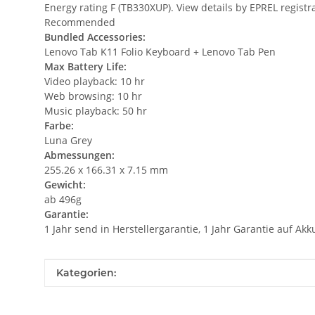
Energy rating F (TB330XUP). View details by EPREL regist
Recommended
Bundled Accessories:
Lenovo Tab K11 Folio Keyboard + Lenovo Tab Pen
Max Battery Life:
Video playback: 10 hr
Web browsing: 10 hr
Music playback: 50 hr
Farbe:
Luna Grey
Abmessungen:
255.26 x 166.31 x 7.15 mm
Gewicht:
ab 496g
Garantie:
1 Jahr send in Herstellergarantie, 1 Jahr Garantie auf Akk
Produkteigenschaft
Wert
Kategorien: