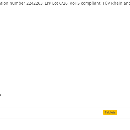
ration number 2242263, ErP Lot 6/26, RoHS compliant, TÜV Rheinlan
u
Tablets