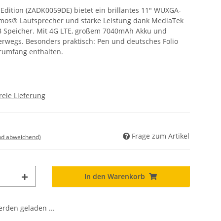
dition (ZADK0059DE) bietet ein brillantes 11" WUXGA-
Atmos® Lautsprecher und starke Leistung dank MediaTek
 Speicher. Mit 4G LTE, großem 7040mAh Akku und
terwegs. Besonders praktisch: Pen und deutsches Folio
erumfang enthalten.
reie Lieferung
Frage zum Artikel
nd abweichend)
In den Warenkorb
den geladen ...