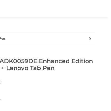
 Pen
 ZADK0059DE Enhanced Edition
 + Lenovo Tab Pen
X
s