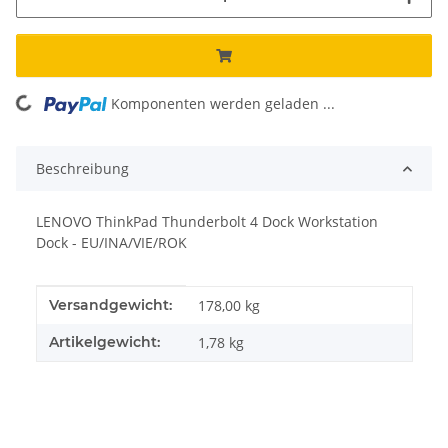
Komponenten werden geladen ...
Loading...
Beschreibung
LENOVO ThinkPad Thunderbolt 4 Dock Workstation
Dock - EU/INA/VIE/ROK
Produkteigenschaft
Wert
Versandgewicht:
178,00 kg
Artikelgewicht:
1,78
kg